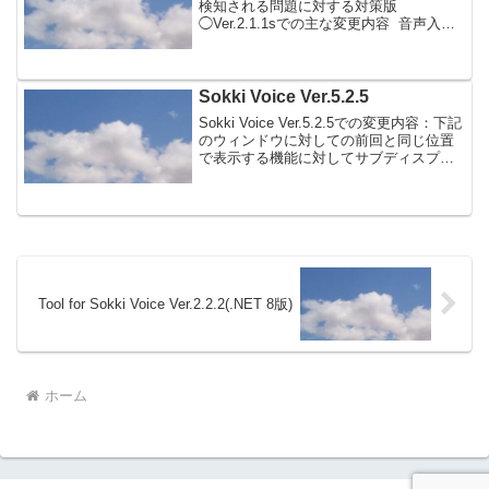
検知される問題に対する対策版
◯Ver.2.1.1sでの主な変更内容 音声入力
方法で「クリップボードから入力」に関
する設定で、音声入力後にクリップボー
ドの状態を音声入力前の状態に戻す機...
Sokki Voice Ver.5.2.5
Sokki Voice Ver.5.2.5での変更内容：下記
のウィンドウに対しての前回と同じ位置
で表示する機能に対してサブディスプレ
イに対応させました。今回サブディスプ
レイに対応させたウィンドウ：メインウ
ィンドウ、補正テーブル、音声コマン
ド...
Tool for Sokki Voice Ver.2.2.2(.NET 8版)
ホーム