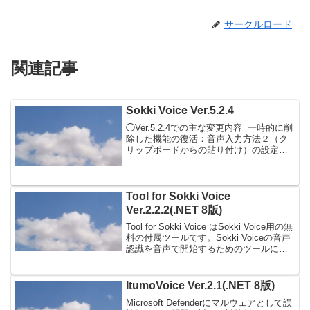
サークルロード
関連記事
Sokki Voice Ver.5.2.4
◯Ver.5.2.4での主な変更内容 一時的に削
除した機能の復活：音声入力方法２（ク
リップボードからの貼り付け）の設定
で、音声入力後にクリップボードの状態
を音声入力前の状態に戻す機能を復活
Sokki Voice起動時の「音声認識する言...
Tool for Sokki Voice
Ver.2.2.2(.NET 8版)
Tool for Sokki Voice はSokki Voice用の無
料の付属ツールです。Sokki Voiceの音声
認識を音声で開始するためのツールにな
ります。操作方法などのソフトの詳細に
ついては同梱の取扱説明書にてご確認お
願いします。...
ItumoVoice Ver.2.1(.NET 8版)
Microsoft Defenderにマルウェアとして誤