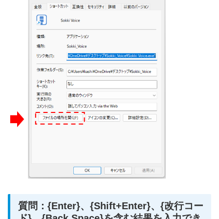
質問：{Enter}、{Shift+Enter}、{改行コー
ド}、{Back Space}を含む結果を入力でき